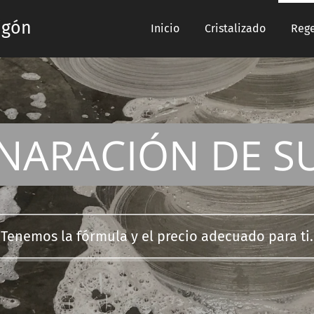
igón
Inicio
Cristalizado
Rege
NARACIÓN DE S
Tenemos la fórmula y el precio adecuado para ti.